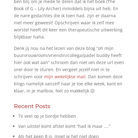
ben blij om je mede te delen dat ik het boek (The
Book of G – Lily Archer) inmiddels bijna uit heb. En
de nare gedachtes die ik toen had, zijn er daarna
niet meer geweest! Opschrijven waar ik zelf mee
worstel heeft dit keer een therapeutische uitwerking
blijkbaar haha.
Denk jij nou na het lezen van deze blog “oh mijn
buurvrouw/oom/vriendin/collega/padel buddy heeft
hier ook wat aan” schroom dan niet om deze url even
snel door te sturen. En vergeet jezelf niet in te
schrijven voor
mijn wekelijkse mail
. Dan komen deze
blogs namelijk vanzelf naar je toe elke week, kant en
klaar, in je mailbox. Net zo makkelijk 😉
Recent Posts
Te veel op je bordje hebben
Van uitstel komt afstel komt “had ik maar ….”
Als het geen 8 is, moet je het niet doen