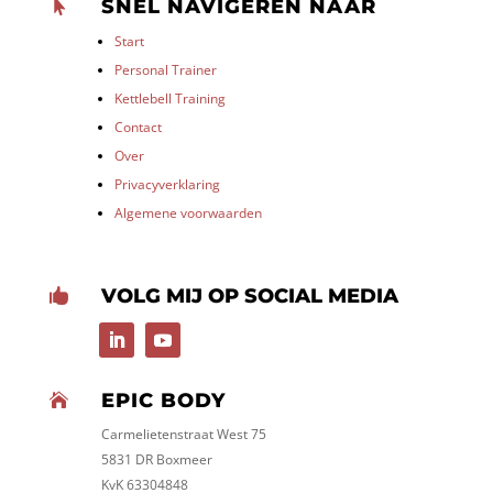
SNEL NAVIGEREN NAAR

Start
Personal Trainer
Kettlebell Training
Contact
Over
Privacyverklaring
Algemene voorwaarden
VOLG MIJ OP SOCIAL MEDIA

EPIC BODY

Carmelietenstraat West 75
5831 DR Boxmeer
KvK 63304848