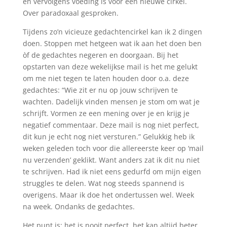
en vervolgens voeding is voor een nieuwe cirkel.
Over paradoxaal gesproken.
Tijdens zo’n vicieuze gedachtencirkel kan ik 2 dingen
doen. Stoppen met hetgeen wat ik aan het doen ben
òf de gedachtes negeren en doorgaan. Bij het
opstarten van deze wekelijkse mail is het me gelukt
om me niet tegen te laten houden door o.a. deze
gedachtes: “Wie zit er nu op jouw schrijven te
wachten. Dadelijk vinden mensen je stom om wat je
schrijft. Vormen ze een mening over je en krijg je
negatief commentaar. Deze mail is nog niet perfect,
dit kun je echt nog niet versturen.” Gelukkig heb ik
weken geleden toch voor die allereerste keer op ‘mail
nu verzenden’ geklikt. Want anders zat ik dit nu niet
te schrijven. Had ik niet eens gedurfd om mijn eigen
struggles te delen. Wat nog steeds spannend is
overigens. Maar ik doe het ondertussen wel. Week
na week. Ondanks de gedachtes.
Het punt is: het is nooit perfect, het kan altijd beter